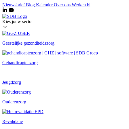
Ga
Nieuwsbrief
Blog
Kalender
Over ons
Werken bij
naar
de
inhoud
Kies jouw sector
Geestelijke gezondheidszorg
Gehandicaptenzorg
Jeugdzorg
Ouderenzorg
Revalidatie