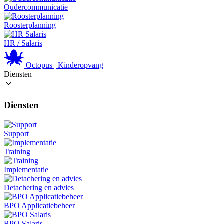
Oudercommunicatie
Roosterplanning
HR / Salaris
Octopus | Kinderopvang
Diensten
Diensten
Support
Training
Implementatie
Detachering en advies
BPO Applicatiebeheer
BPO Salaris