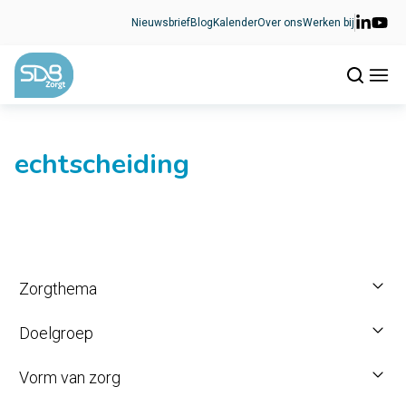
Ga naar de inhoud
Nieuwsbrief
Blog
Kalender
Over ons
Werken bij
echtscheiding
Zorgthema
Doelgroep
Vorm van zorg