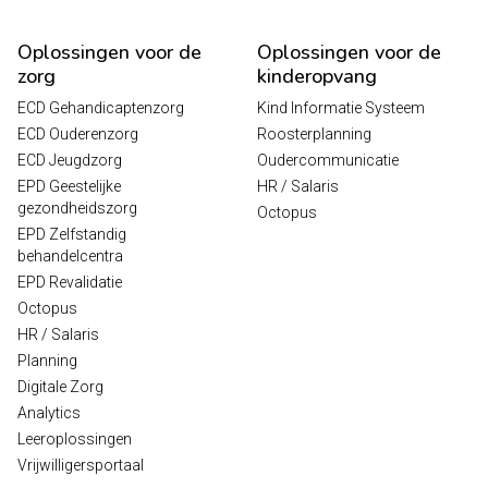
Oplossingen voor de
Oplossingen voor de
zorg
kinderopvang
ECD Gehandicaptenzorg
Kind Informatie Systeem
ECD Ouderenzorg
Roosterplanning
ECD Jeugdzorg
Oudercommunicatie
EPD Geestelijke
HR / Salaris
gezondheidszorg
Octopus
EPD Zelfstandig
behandelcentra
EPD Revalidatie
Octopus
HR / Salaris
Planning
Digitale Zorg
Analytics
Leeroplossingen
Vrijwilligersportaal