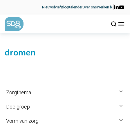
Ga naar de inhoud
Nieuwsbrief
Blog
Kalender
Over ons
Werken bij
dromen
Zorgthema
Doelgroep
Vorm van zorg