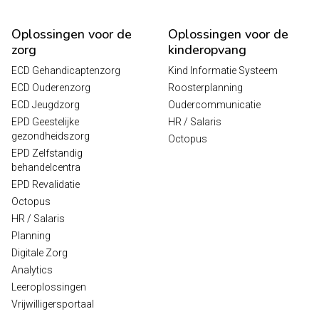
Oplossingen voor de
Oplossingen voor de
zorg
kinderopvang
ECD Gehandicaptenzorg
Kind Informatie Systeem
ECD Ouderenzorg
Roosterplanning
ECD Jeugdzorg
Oudercommunicatie
EPD Geestelijke
HR / Salaris
gezondheidszorg
Octopus
EPD Zelfstandig
behandelcentra
EPD Revalidatie
Octopus
HR / Salaris
Planning
Digitale Zorg
Analytics
Leeroplossingen
Vrijwilligersportaal