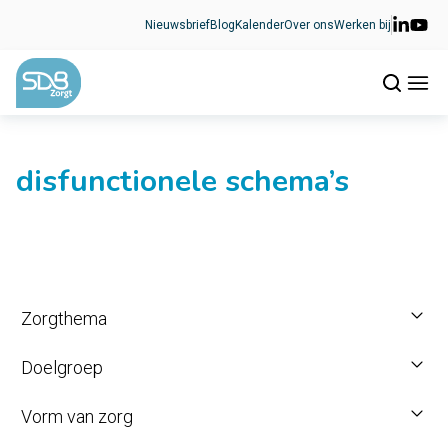
Ga naar de inhoud
Nieuwsbrief
Blog
Kalender
Over ons
Werken bij
disfunctionele schema’s
Zorgthema
Doelgroep
Vorm van zorg