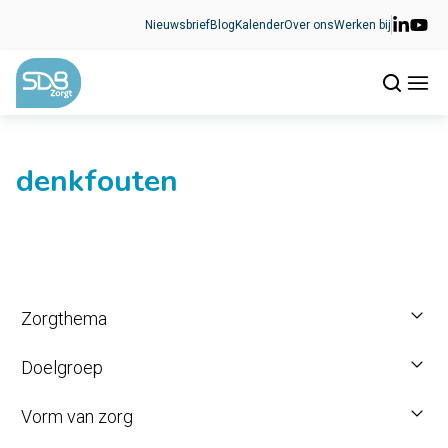
Ga naar de inhoud
Nieuwsbrief
Blog
Kalender
Over ons
Werken bij
denkfouten
Zorgthema
Doelgroep
Vorm van zorg