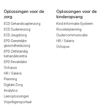
Oplossingen voor de
Oplossingen voor de
zorg
kinderopvang
ECD Gehandicaptenzorg
Kind Informatie Systeem
ECD Ouderenzorg
Roosterplanning
ECD Jeugdzorg
Oudercommunicatie
EPD Geestelijke
HR / Salaris
gezondheidszorg
Octopus
EPD Zelfstandig
behandelcentra
EPD Revalidatie
Octopus
HR / Salaris
Planning
Digitale Zorg
Analytics
Leeroplossingen
Vrijwilligersportaal