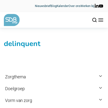
Ga naar de inhoud
Nieuwsbrief
Blog
Kalender
Over ons
Werken bij
delinquent
Zorgthema
Doelgroep
Vorm van zorg