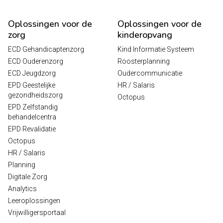
Oplossingen voor de
Oplossingen voor de
zorg
kinderopvang
ECD Gehandicaptenzorg
Kind Informatie Systeem
ECD Ouderenzorg
Roosterplanning
ECD Jeugdzorg
Oudercommunicatie
EPD Geestelijke
HR / Salaris
gezondheidszorg
Octopus
EPD Zelfstandig
behandelcentra
EPD Revalidatie
Octopus
HR / Salaris
Planning
Digitale Zorg
Analytics
Leeroplossingen
Vrijwilligersportaal