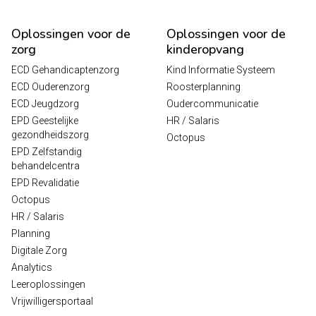
Oplossingen voor de
Oplossingen voor de
zorg
kinderopvang
ECD Gehandicaptenzorg
Kind Informatie Systeem
ECD Ouderenzorg
Roosterplanning
ECD Jeugdzorg
Oudercommunicatie
EPD Geestelijke
HR / Salaris
gezondheidszorg
Octopus
EPD Zelfstandig
behandelcentra
EPD Revalidatie
Octopus
HR / Salaris
Planning
Digitale Zorg
Analytics
Leeroplossingen
Vrijwilligersportaal