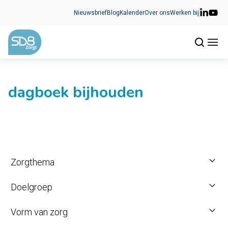
Ga naar de inhoud
Nieuwsbrief
Blog
Kalender
Over ons
Werken bij
dagboek bijhouden
Zorgthema
Doelgroep
Vorm van zorg