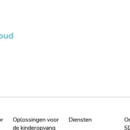
loud
or
Oplossingen voor
Diensten
On
de kinderopvang
S