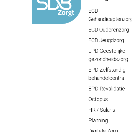
ECD
Gehandicaptenzor
ECD Ouderenzorg
ECD Jeugdzorg
EPD Geestelijke
gezondheidszorg
EPD Zelfstandig
behandelcentra
EPD Revalidatie
Octopus
HR / Salaris
Planning
Digitale Zorg