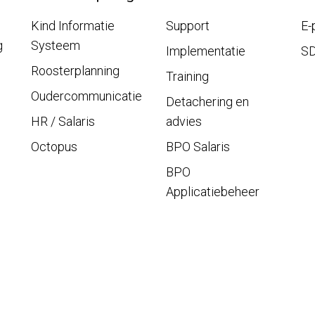
Kind Informatie
Support
E-
g
Systeem
Implementatie
S
Roosterplanning
Training
Oudercommunicatie
Detachering en
HR / Salaris
advies
Octopus
BPO Salaris
BPO
Applicatiebeheer