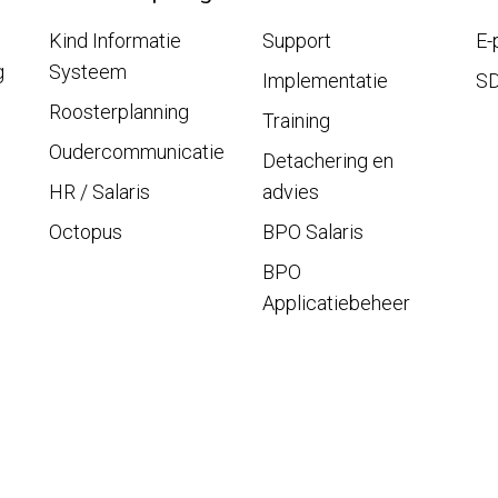
Kind Informatie
Support
E-
g
Systeem
Implementatie
S
Roosterplanning
Training
Oudercommunicatie
Detachering en
HR / Salaris
advies
Octopus
BPO Salaris
BPO
Applicatiebeheer