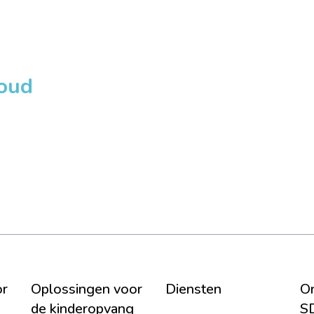
loud
or
Oplossingen voor
Diensten
On
de kinderopvang
S