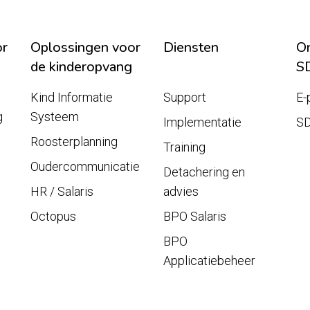
or
Oplossingen voor
Diensten
On
de kinderopvang
S
Kind Informatie
Support
E-
g
Systeem
Implementatie
S
Roosterplanning
Training
Oudercommunicatie
Detachering en
HR / Salaris
advies
Octopus
BPO Salaris
BPO
Applicatiebeheer