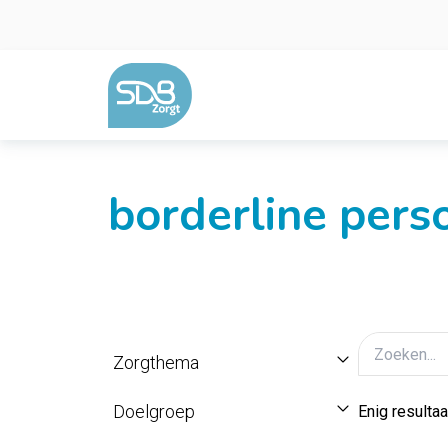
Ga naar de inhoud
borderline perso
Zorgthema
Doelgroep
Enig resultaa