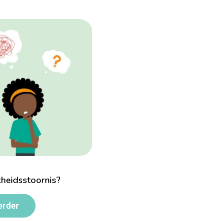
kheidsstoornis?
erder