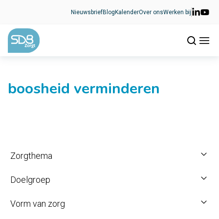
Ga naar de inhoud
Nieuwsbrief
Blog
Kalender
Over ons
Werken bij
boosheid verminderen
Zorgthema
Doelgroep
Vorm van zorg