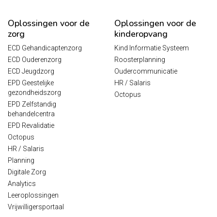
Oplossingen voor de
Oplossingen voor de
zorg
kinderopvang
ECD Gehandicaptenzorg
Kind Informatie Systeem
ECD Ouderenzorg
Roosterplanning
ECD Jeugdzorg
Oudercommunicatie
EPD Geestelijke
HR / Salaris
gezondheidszorg
Octopus
EPD Zelfstandig
behandelcentra
EPD Revalidatie
Octopus
HR / Salaris
Planning
Digitale Zorg
Analytics
Leeroplossingen
Vrijwilligersportaal