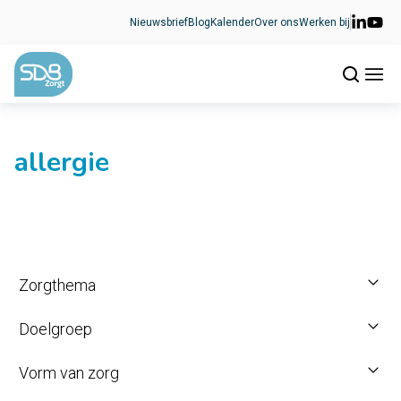
Ga naar de inhoud
Nieuwsbrief
Blog
Kalender
Over ons
Werken bij
allergie
Zorgthema
Doelgroep
Vorm van zorg