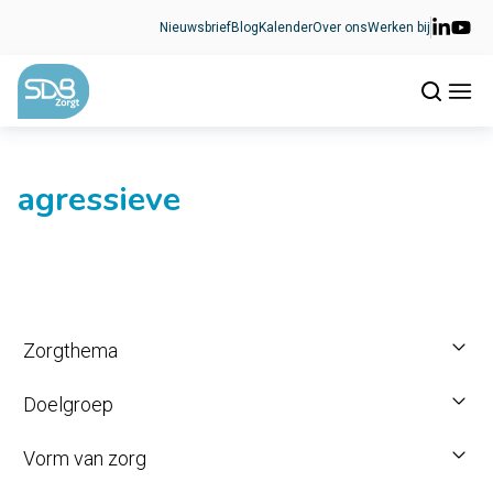
Ga naar de inhoud
Nieuwsbrief
Blog
Kalender
Over ons
Werken bij
agressieve
Zorgthema
Doelgroep
Vorm van zorg