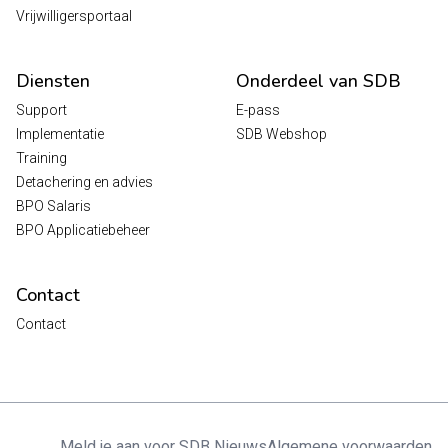
Vrijwilligersportaal
Diensten
Onderdeel van SDB
Support
E-pass
Implementatie
SDB Webshop
Training
Detachering en advies
BPO Salaris
BPO Applicatiebeheer
Contact
Contact
Meld je aan voor SDB Nieuws
Algemene voorwaarden