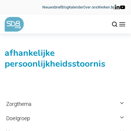
Ga naar de inhoud
Nieuwsbrief
Blog
Kalender
Over ons
Werken bij
afhankelijke
persoonlijkheidsstoornis
Zorgthema
Doelgroep