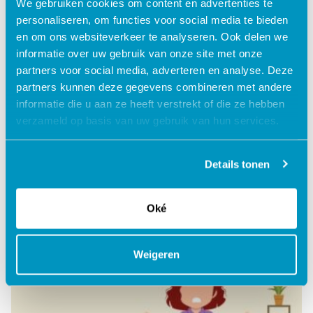
We gebruiken cookies om content en advertenties te
personaliseren, om functies voor social media te bieden
en om ons websiteverkeer te analyseren. Ook delen we
informatie over uw gebruik van onze site met onze
partners voor social media, adverteren en analyse. Deze
Omgaan met tijd
partners kunnen deze gegevens combineren met andere
informatie die u aan ze heeft verstrekt of die ze hebben
verzameld op basis van uw gebruik van hun services.
Lees verder
Details tonen
Oké
Weigeren