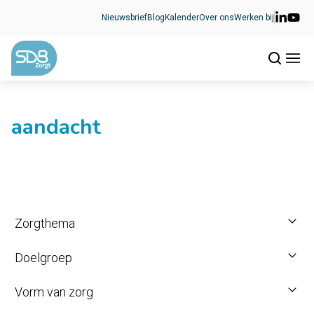
Ga naar de inhoud
Nieuwsbrief
Blog
Kalender
Over ons
Werken bij
aandacht
Zorgthema
Doelgroep
Vorm van zorg