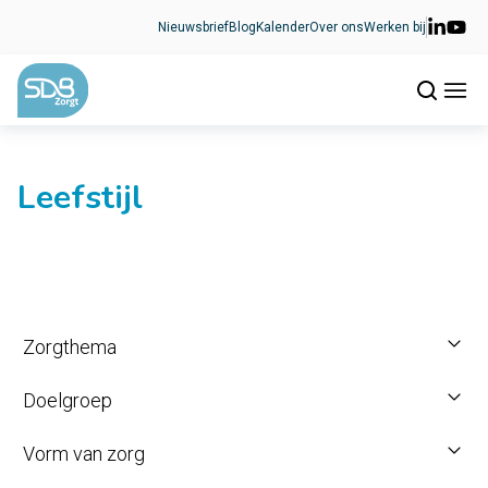
Ga naar de inhoud
Nieuwsbrief
Blog
Kalender
Over ons
Werken bij
Leefstijl
Zorgthema
Doelgroep
Vorm van zorg