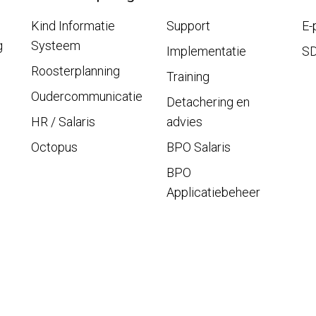
Kind Informatie
Support
E-
g
Systeem
Implementatie
S
Roosterplanning
Training
Oudercommunicatie
Detachering en
HR / Salaris
advies
Octopus
BPO Salaris
BPO
Applicatiebeheer