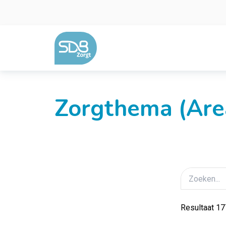
Ga naar de inhoud
Zorgthema (Area
Resultaat 17