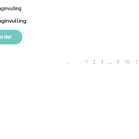
aginvulling
erder
←
1
2
3
…
9
10
1