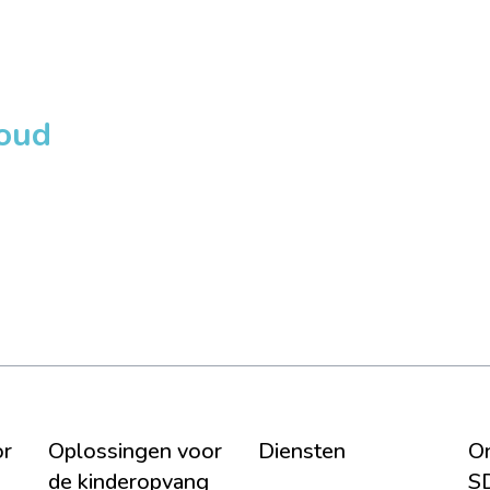
loud
or
Oplossingen voor
Diensten
On
de kinderopvang
S