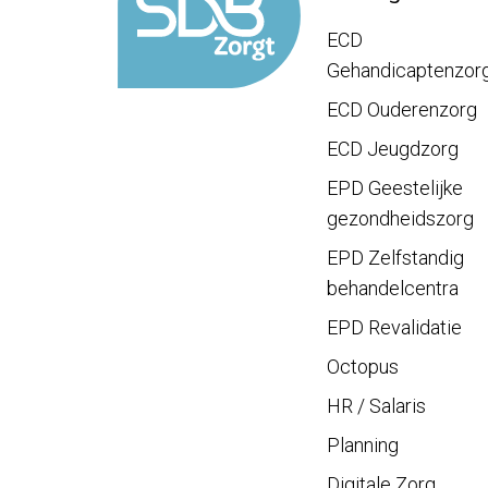
ECD
Gehandicaptenzor
ECD Ouderenzorg
ECD Jeugdzorg
EPD Geestelijke
gezondheidszorg
EPD Zelfstandig
behandelcentra
EPD Revalidatie
Octopus
HR / Salaris
Planning
Digitale Zorg