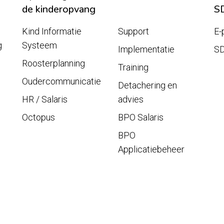
de kinderopvang
S
Kind Informatie
Support
E-
g
Systeem
Implementatie
S
Roosterplanning
Training
Oudercommunicatie
Detachering en
HR / Salaris
advies
Octopus
BPO Salaris
BPO
Applicatiebeheer