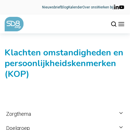
Ga naar de inhoud
Nieuwsbrief
Blog
Kalender
Over ons
Werken bij
Klachten omstandigheden en
persoonlijkheidskenmerken
(KOP)
Zorgthema
Doelgroep