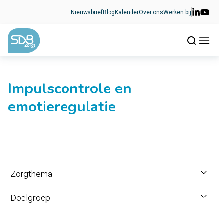
Ga naar de inhoud
Nieuwsbrief
Blog
Kalender
Over ons
Werken bij
Impulscontrole en
emotieregulatie
Zorgthema
Doelgroep