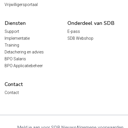
Vrijwilligersportaal
Diensten
Onderdeel van SDB
Support
E-pass
Implementatie
SDB Webshop
Training
Detachering en advies
BPO Salaris
BPO Applicatiebeheer
Contact
Contact
Meld je aan voor SDB Nieuws
Algemene voorwaarden