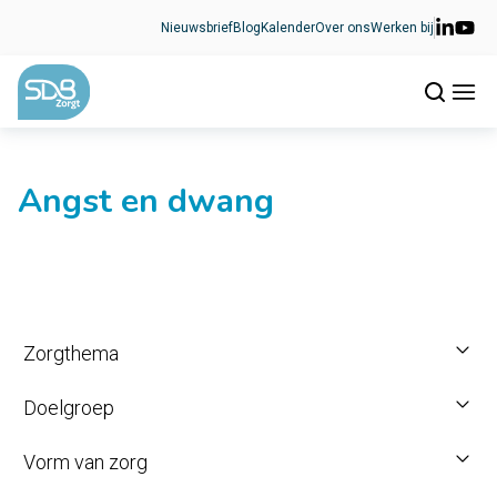
Ga naar de inhoud
Nieuwsbrief
Blog
Kalender
Over ons
Werken bij
Angst en dwang
Zorgthema
Doelgroep
Vorm van zorg