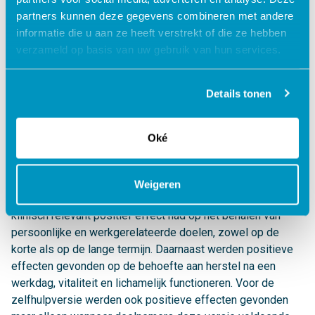
GGZ inGeest en GGZ Noord-Holland Noord. De inhoud is
partners kunnen deze gegevens combineren met andere
gebaseerd op jarenlange klinische ervaring en
informatie die u aan ze heeft verstrekt of die ze hebben
wetenschappelijk gevalideerde cognitieve
verzameld op basis van uw gebruik van hun services.
revalidatieprincipes.
In haar promotieonderzoek (2024) onderzocht Kete Klaver,
Details tonen
onder begeleiding van Sanne Schagen, Saskia Duits en
Allard van der Beek, de effectiviteit van twee versies van
NRMP Online binnen de oncologische zorg: een korte
Oké
zelfhulpversie en een uitgebreide versie met begeleiding.
Dit werd onderzocht in een grote gerandomiseerde
studie.De resultaten lieten zien dat de begeleide,
Weigeren
uitgebreide versie van NRMP Online een duidelijk en
klinisch relevant positief effect had op het behalen van
persoonlijke en werkgerelateerde doelen, zowel op de
korte als op de lange termijn. Daarnaast werden positieve
effecten gevonden op de behoefte aan herstel na een
werkdag, vitaliteit en lichamelijk functioneren. Voor de
zelfhulpversie werden ook positieve effecten gevonden