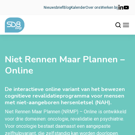
Ga naar de inhoud
Nieuwsbrief
Blog
Kalender
Over ons
Werken bij
Niet Rennen Maar Plannen –
Online
De interactieve online variant van het bewezen
cognitieve revalidatieprogramma voor mensen
met niet-aangeboren hersenletsel (NAH).
Niet Rennen Maar Plannen (NRMP) – Online is ontwikkeld
voor drie domeinen: oncologie, revalidatie en psychiatrie.
Voor oncologie bestaat daarnaast een aangepaste
zelfhulpvariant, die zelfstandig kan worden doorlopen.