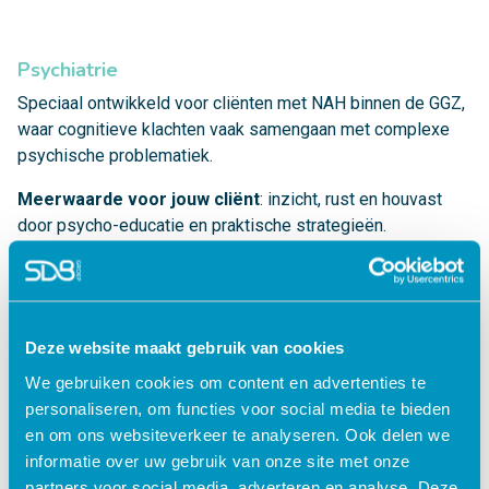
Psychiatrie
Speciaal ontwikkeld voor cliënten met NAH binnen de GGZ,
waar cognitieve klachten vaak samengaan met complexe
psychische problematiek.
Meerwaarde voor jouw cliënt
: inzicht, rust en houvast
door psycho-educatie en praktische strategieën.
Meerwaarde voor jou als behandelaar
: ondersteuning bij
stabilisatie en beter samenwerken aan doelen.
Deze website maakt gebruik van cookies
Wetenschappelijke basis en
We gebruiken cookies om content en advertenties te
samenwerking
personaliseren, om functies voor social media te bieden
en om ons websiteverkeer te analyseren. Ook delen we
Niet Rennen Maar Plannen is ontwikkeld in samenwerking
informatie over uw gebruik van onze site met onze
met Maastricht University, KCRU, Antoni van Leeuwenhoek,
partners voor social media, adverteren en analyse. Deze