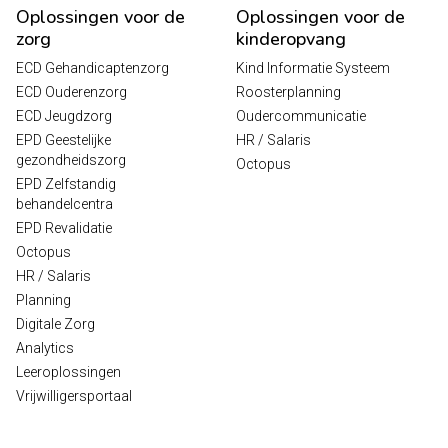
Oplossingen voor de
Oplossingen voor de
zorg
kinderopvang
ECD Gehandicaptenzorg
Kind Informatie Systeem
ECD Ouderenzorg
Roosterplanning
ECD Jeugdzorg
Oudercommunicatie
EPD Geestelijke
HR / Salaris
gezondheidszorg
Octopus
EPD Zelfstandig
behandelcentra
EPD Revalidatie
Octopus
HR / Salaris
Planning
Digitale Zorg
Analytics
Leeroplossingen
Vrijwilligersportaal