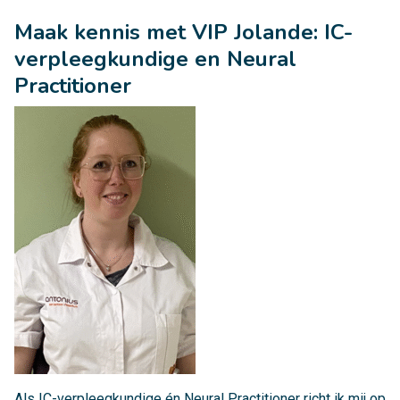
Maak kennis met VIP Jolande: IC-
verpleegkundige en Neural
Practitioner
Als IC-verpleegkundige én Neural Practitioner richt ik mij op