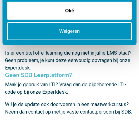
vernieuwde versie te zien. Is de e-learning al eerder
gestart, dan gaat de medewerker verder in de versie waarin
Oké
hij of zij is begonnen. Wil je dat iedereen overstapt naar de
nieuwste versie? Dan kun je ervoor kiezen om de e-
Weigeren
learning te resetten.
Nieuwe titels
Is er een titel of e-learning die nog niet in jullie LMS staat?
Geen probleem, je kunt deze eenvoudig opvragen bij onze
Expertdesk
.
Geen SDB Leerplatform?
Maak je gebruik van LTI? Vraag dan de bijbehorende LTI-
code op bij onze
Expertdesk
.
Wil je de update ook doorvoeren in een maatwerkcursus?
Neem dan contact op met je vaste contactpersoon bij SDB.