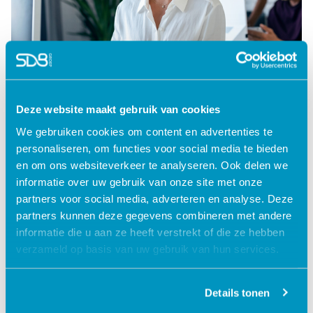
Deze website maakt gebruik van cookies
E-learnings publiceren in het LMS
We gebruiken cookies om content en advertenties te
personaliseren, om functies voor social media te bieden
Goed nieuws: eerder genoemde gereviseerde e-learnings
en om ons websiteverkeer te analyseren. Ook delen we
zijn automatisch geüpdatet naar versie 25.2. Nieuwe titels
informatie over uw gebruik van onze site met onze
of updates nodig? Vraag ze eenvoudig aan bij onze
partners voor social media, adverteren en analyse. Deze
Expertdesk.
partners kunnen deze gegevens combineren met andere
Revisies
informatie die u aan ze heeft verstrekt of die ze hebben
verzameld op basis van uw gebruik van hun services.
Zijn de eerder genoemde e-learnings al beschikbaar op
jullie leerplatform? Dan zijn ze automatisch bijgewerkt naar
de nieuwste versie (25.2). Start een medewerker de cursus
Details tonen
voor het eerst, dan krijgt diegene automatisch de