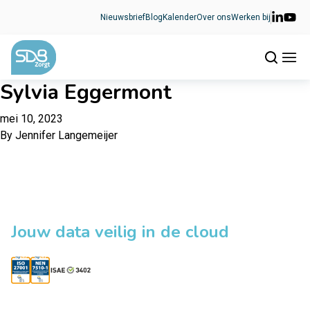
Ga naar de inhoud
Nieuwsbrief
Blog
Kalender
Over ons
Werken bij
Sylvia Eggermont
mei 10, 2023
By
Jennifer Langemeijer
Jouw data veilig in de cloud