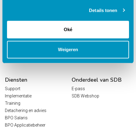
behandelcentra
EPD Revalidatie
Details tonen
Octopus
HR / Salaris
Oké
Planning
Digitale Zorg
Analytics
Weigeren
Leeroplossingen
Vrijwilligersportaal
Diensten
Onderdeel van SDB
Support
E-pass
Implementatie
SDB Webshop
Training
Detachering en advies
BPO Salaris
BPO Applicatiebeheer