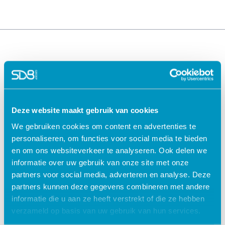
Deze website maakt gebruik van cookies
We gebruiken cookies om content en advertenties te
Oplossingen voor de
Oplossingen voor de
personaliseren, om functies voor social media te bieden
zorg
kinderopvang
en om ons websiteverkeer te analyseren. Ook delen we
ECD Gehandicaptenzorg
Kind Informatie Systeem
informatie over uw gebruik van onze site met onze
ECD Ouderenzorg
Roosterplanning
partners voor social media, adverteren en analyse. Deze
ECD Jeugdzorg
Oudercommunicatie
partners kunnen deze gegevens combineren met andere
EPD Geestelijke
HR / Salaris
informatie die u aan ze heeft verstrekt of die ze hebben
gezondheidszorg
Octopus
verzameld op basis van uw gebruik van hun services.
EPD Zelfstandig