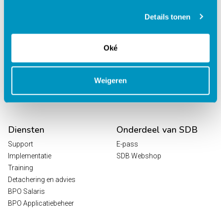
behandelcentra
EPD Revalidatie
Details tonen
Octopus
HR / Salaris
Oké
Planning
Digitale Zorg
Analytics
Weigeren
Leeroplossingen
Vrijwilligersportaal
Diensten
Onderdeel van SDB
Support
E-pass
Implementatie
SDB Webshop
Training
Detachering en advies
BPO Salaris
BPO Applicatiebeheer