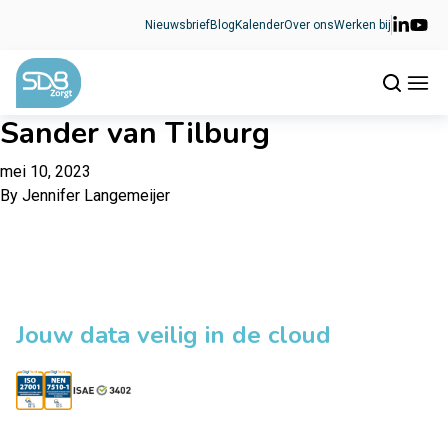
Ga naar de inhoud
Nieuwsbrief
Blog
Kalender
Over ons
Werken bij
Sander van Tilburg
mei 10, 2023
By
Jennifer Langemeijer
Jouw data veilig in de cloud