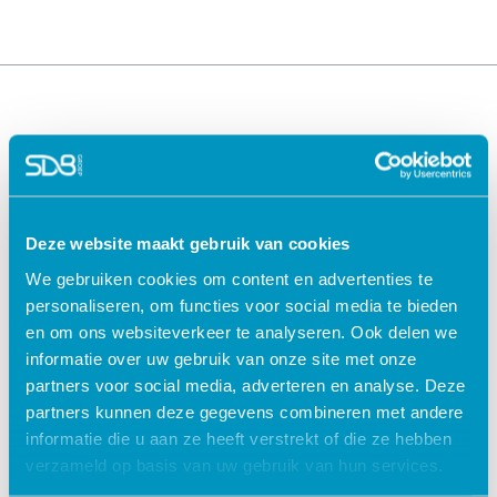
Deze website maakt gebruik van cookies
We gebruiken cookies om content en advertenties te
Oplossingen voor de
Oplossingen voor de
personaliseren, om functies voor social media te bieden
zorg
kinderopvang
en om ons websiteverkeer te analyseren. Ook delen we
ECD Gehandicaptenzorg
Kind Informatie Systeem
informatie over uw gebruik van onze site met onze
ECD Ouderenzorg
Roosterplanning
partners voor social media, adverteren en analyse. Deze
ECD Jeugdzorg
Oudercommunicatie
partners kunnen deze gegevens combineren met andere
EPD Geestelijke
HR / Salaris
informatie die u aan ze heeft verstrekt of die ze hebben
gezondheidszorg
Octopus
verzameld op basis van uw gebruik van hun services.
EPD Zelfstandig