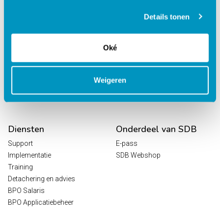
behandelcentra
EPD Revalidatie
Details tonen
Octopus
HR / Salaris
Oké
Planning
Digitale Zorg
Analytics
Weigeren
Leeroplossingen
Vrijwilligersportaal
Diensten
Onderdeel van SDB
Support
E-pass
Implementatie
SDB Webshop
Training
Detachering en advies
BPO Salaris
BPO Applicatiebeheer