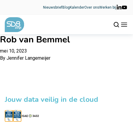
Ga naar de inhoud
Nieuwsbrief
Blog
Kalender
Over ons
Werken bij
Rob van Bemmel
mei 10, 2023
By
Jennifer Langemeijer
Jouw data veilig in de cloud