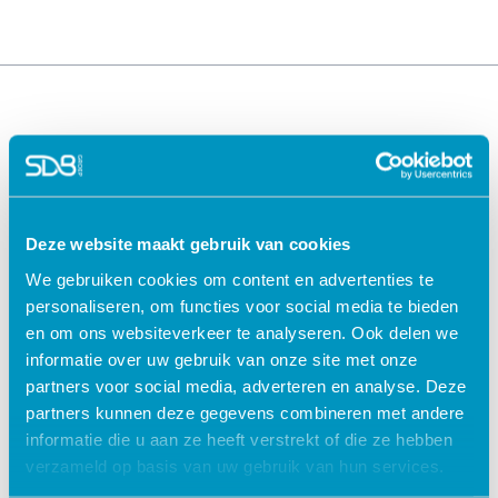
Deze website maakt gebruik van cookies
We gebruiken cookies om content en advertenties te
Oplossingen voor de
Oplossingen voor de
personaliseren, om functies voor social media te bieden
zorg
kinderopvang
en om ons websiteverkeer te analyseren. Ook delen we
ECD Gehandicaptenzorg
Kind Informatie Systeem
informatie over uw gebruik van onze site met onze
ECD Ouderenzorg
Roosterplanning
partners voor social media, adverteren en analyse. Deze
ECD Jeugdzorg
Oudercommunicatie
partners kunnen deze gegevens combineren met andere
EPD Geestelijke
HR / Salaris
informatie die u aan ze heeft verstrekt of die ze hebben
gezondheidszorg
Octopus
verzameld op basis van uw gebruik van hun services.
EPD Zelfstandig