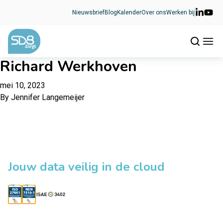
Ga naar de inhoud
Nieuwsbrief
Blog
Kalender
Over ons
Werken bij
Richard Werkhoven
mei 10, 2023
By
Jennifer Langemeijer
Jouw data veilig in de cloud