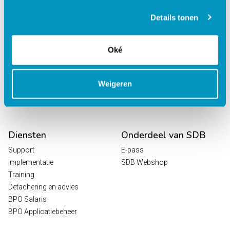
behandelcentra
EPD Revalidatie
Details tonen
Octopus
HR / Salaris
Oké
Planning
Digitale Zorg
Analytics
Weigeren
Leeroplossingen
Vrijwilligersportaal
Diensten
Onderdeel van SDB
Support
E-pass
Implementatie
SDB Webshop
Training
Detachering en advies
BPO Salaris
BPO Applicatiebeheer