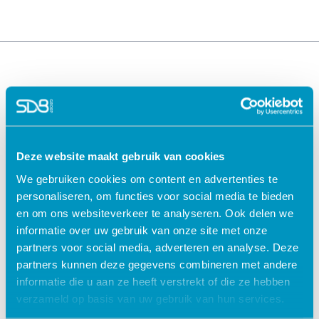
Deze website maakt gebruik van cookies
We gebruiken cookies om content en advertenties te
Oplossingen voor de
Oplossingen voor de
personaliseren, om functies voor social media te bieden
zorg
kinderopvang
en om ons websiteverkeer te analyseren. Ook delen we
ECD Gehandicaptenzorg
Kind Informatie Systeem
informatie over uw gebruik van onze site met onze
ECD Ouderenzorg
Roosterplanning
partners voor social media, adverteren en analyse. Deze
ECD Jeugdzorg
Oudercommunicatie
partners kunnen deze gegevens combineren met andere
EPD Geestelijke
HR / Salaris
informatie die u aan ze heeft verstrekt of die ze hebben
gezondheidszorg
Octopus
verzameld op basis van uw gebruik van hun services.
EPD Zelfstandig