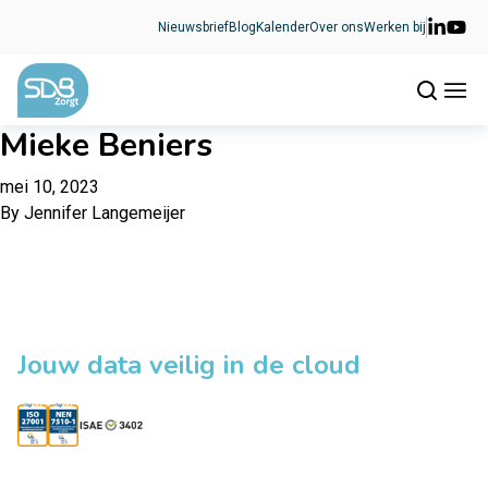
Ga naar de inhoud
Nieuwsbrief
Blog
Kalender
Over ons
Werken bij
Mieke Beniers
mei 10, 2023
By
Jennifer Langemeijer
Jouw data veilig in de cloud