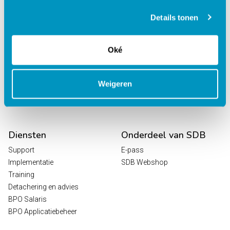
behandelcentra
EPD Revalidatie
Details tonen
Octopus
HR / Salaris
Oké
Planning
Digitale Zorg
Analytics
Weigeren
Leeroplossingen
Vrijwilligersportaal
Diensten
Onderdeel van SDB
Support
E-pass
Implementatie
SDB Webshop
Training
Detachering en advies
BPO Salaris
BPO Applicatiebeheer