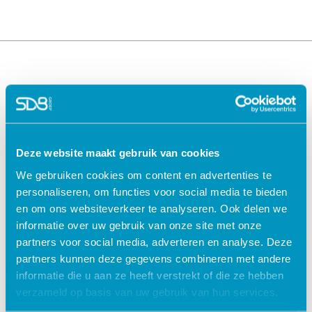
Deze website maakt gebruik van cookies
We gebruiken cookies om content en advertenties te
Oplossingen voor de
Oplossingen voor de
personaliseren, om functies voor social media te bieden
zorg
kinderopvang
en om ons websiteverkeer te analyseren. Ook delen we
ECD Gehandicaptenzorg
Kind Informatie Systeem
informatie over uw gebruik van onze site met onze
ECD Ouderenzorg
Roosterplanning
partners voor social media, adverteren en analyse. Deze
ECD Jeugdzorg
Oudercommunicatie
partners kunnen deze gegevens combineren met andere
EPD Geestelijke
HR / Salaris
informatie die u aan ze heeft verstrekt of die ze hebben
gezondheidszorg
Octopus
verzameld op basis van uw gebruik van hun services.
EPD Zelfstandig