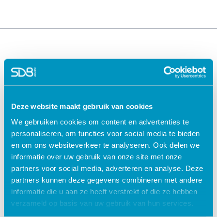
Deze website maakt gebruik van cookies
We gebruiken cookies om content en advertenties te
Oplossingen voor de
Oplossingen voor de
personaliseren, om functies voor social media te bieden
zorg
kinderopvang
en om ons websiteverkeer te analyseren. Ook delen we
ECD Gehandicaptenzorg
Kind Informatie Systeem
informatie over uw gebruik van onze site met onze
ECD Ouderenzorg
Roosterplanning
partners voor social media, adverteren en analyse. Deze
ECD Jeugdzorg
Oudercommunicatie
partners kunnen deze gegevens combineren met andere
EPD Geestelijke
HR / Salaris
informatie die u aan ze heeft verstrekt of die ze hebben
gezondheidszorg
Octopus
verzameld op basis van uw gebruik van hun services.
EPD Zelfstandig