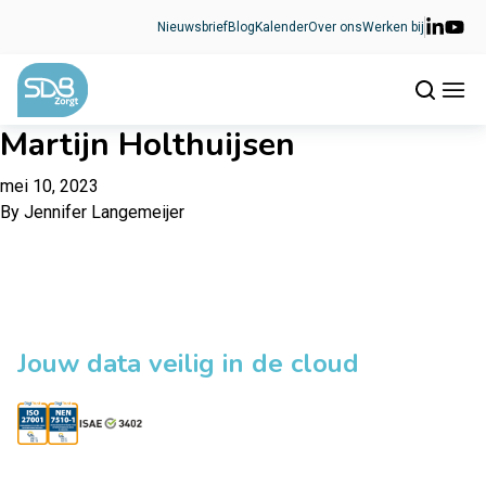
Ga naar de inhoud
Nieuwsbrief
Blog
Kalender
Over ons
Werken bij
Martijn Holthuijsen
mei 10, 2023
By
Jennifer Langemeijer
Jouw data veilig in de cloud