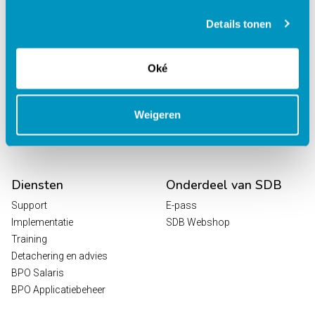
behandelcentra
EPD Revalidatie
Details tonen
Octopus
HR / Salaris
Oké
Planning
Digitale Zorg
Analytics
Weigeren
Leeroplossingen
Vrijwilligersportaal
Diensten
Onderdeel van SDB
Support
E-pass
Implementatie
SDB Webshop
Training
Detachering en advies
BPO Salaris
BPO Applicatiebeheer