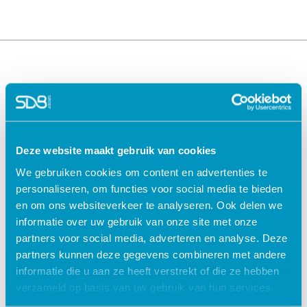
Deze website maakt gebruik van cookies
We gebruiken cookies om content en advertenties te
Oplossingen voor de
Oplossingen voor de
personaliseren, om functies voor social media te bieden
zorg
kinderopvang
en om ons websiteverkeer te analyseren. Ook delen we
ECD Gehandicaptenzorg
Kind Informatie Systeem
informatie over uw gebruik van onze site met onze
ECD Ouderenzorg
Roosterplanning
partners voor social media, adverteren en analyse. Deze
ECD Jeugdzorg
Oudercommunicatie
partners kunnen deze gegevens combineren met andere
EPD Geestelijke
HR / Salaris
informatie die u aan ze heeft verstrekt of die ze hebben
gezondheidszorg
Octopus
verzameld op basis van uw gebruik van hun services.
EPD Zelfstandig