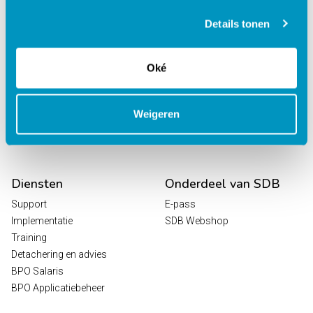
behandelcentra
EPD Revalidatie
Details tonen
Octopus
HR / Salaris
Oké
Planning
Digitale Zorg
Analytics
Weigeren
Leeroplossingen
Vrijwilligersportaal
Diensten
Onderdeel van SDB
Support
E-pass
Implementatie
SDB Webshop
Training
Detachering en advies
BPO Salaris
BPO Applicatiebeheer