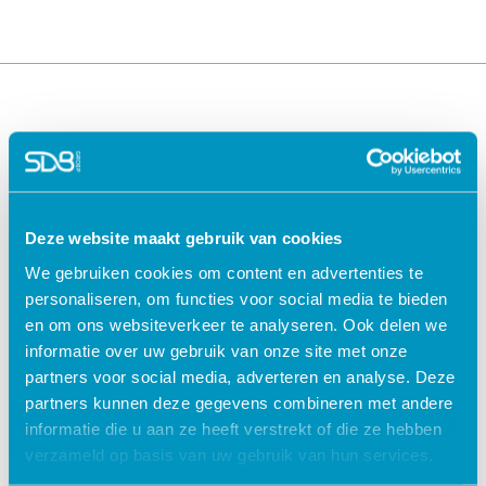
Deze website maakt gebruik van cookies
We gebruiken cookies om content en advertenties te
Oplossingen voor de
Oplossingen voor de
personaliseren, om functies voor social media te bieden
zorg
kinderopvang
en om ons websiteverkeer te analyseren. Ook delen we
ECD Gehandicaptenzorg
Kind Informatie Systeem
informatie over uw gebruik van onze site met onze
ECD Ouderenzorg
Roosterplanning
partners voor social media, adverteren en analyse. Deze
ECD Jeugdzorg
Oudercommunicatie
partners kunnen deze gegevens combineren met andere
EPD Geestelijke
HR / Salaris
informatie die u aan ze heeft verstrekt of die ze hebben
gezondheidszorg
Octopus
verzameld op basis van uw gebruik van hun services.
EPD Zelfstandig