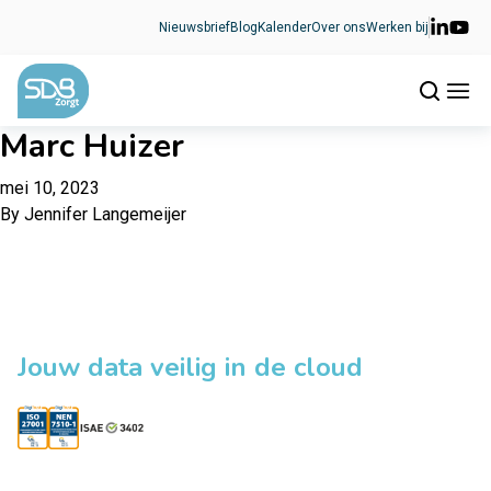
Ga naar de inhoud
Nieuwsbrief
Blog
Kalender
Over ons
Werken bij
Marc Huizer
mei 10, 2023
By
Jennifer Langemeijer
Jouw data veilig in de cloud