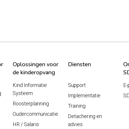
or
Oplossingen voor
Diensten
On
de kinderopvang
S
Kind Informatie
Support
E-
g
Systeem
Implementatie
S
Roosterplanning
Training
Oudercommunicatie
Detachering en
HR / Salaris
advies