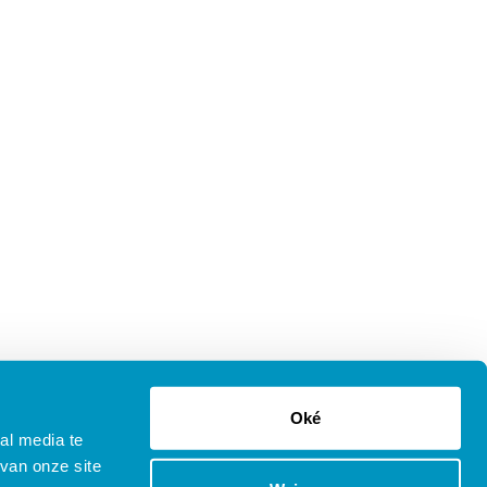
Oké
al media te
van onze site