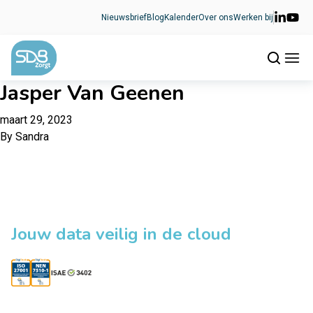
Ga naar de inhoud
Nieuwsbrief
Blog
Kalender
Over ons
Werken bij
Jasper Van Geenen
maart 29, 2023
By
Sandra
Jouw data veilig in de cloud