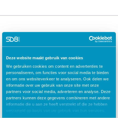
Deze website maakt gebruik van cookies
We gebruiken cookies om content en advertenties te
Oplossingen voor de
Oplossingen voor de
personaliseren, om functies voor social media te bieden
zorg
kinderopvang
en om ons websiteverkeer te analyseren. Ook delen we
ECD Gehandicaptenzorg
Kind Informatie Systeem
informatie over uw gebruik van onze site met onze
ECD Ouderenzorg
Roosterplanning
partners voor social media, adverteren en analyse. Deze
ECD Jeugdzorg
Oudercommunicatie
partners kunnen deze gegevens combineren met andere
EPD Geestelijke
HR / Salaris
informatie die u aan ze heeft verstrekt of die ze hebben
gezondheidszorg
Octopus
verzameld op basis van uw gebruik van hun services.
EPD Zelfstandig