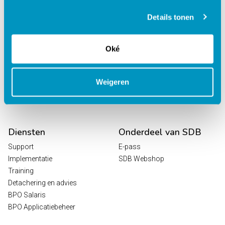
behandelcentra
EPD Revalidatie
Details tonen
Octopus
HR / Salaris
Oké
Planning
Digitale Zorg
Analytics
Weigeren
Leeroplossingen
Vrijwilligersportaal
Diensten
Onderdeel van SDB
Support
E-pass
Implementatie
SDB Webshop
Training
Detachering en advies
BPO Salaris
BPO Applicatiebeheer