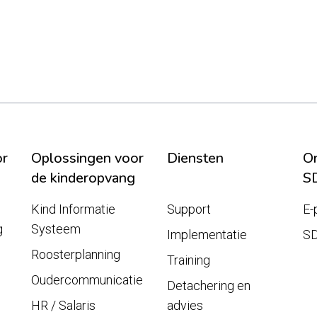
or
Oplossingen voor
Diensten
On
de kinderopvang
S
Kind Informatie
Support
E-
g
Systeem
Implementatie
S
Roosterplanning
Training
Oudercommunicatie
Detachering en
HR / Salaris
advies