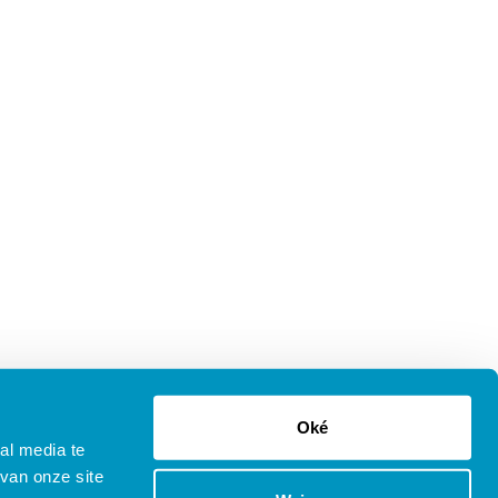
Oké
al media te
van onze site