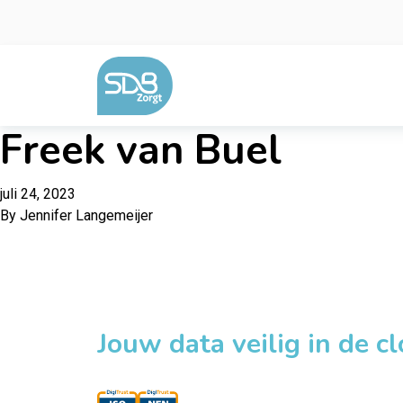
Ga naar de inhoud
Freek van Buel
juli 24, 2023
By
Jennifer Langemeijer
Jouw data veilig in de c