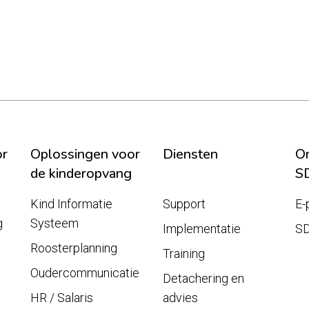
or
Oplossingen voor
Diensten
On
de kinderopvang
S
Kind Informatie
Support
E-
g
Systeem
Implementatie
S
Roosterplanning
Training
Oudercommunicatie
Detachering en
HR / Salaris
advies