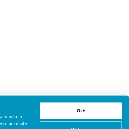
Oké
al media te
van onze site