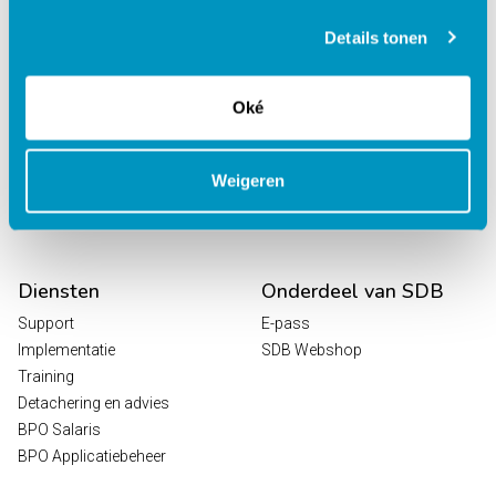
behandelcentra
EPD Revalidatie
Details tonen
Octopus
HR / Salaris
Oké
Planning
Digitale Zorg
Analytics
Weigeren
Leeroplossingen
Vrijwilligersportaal
Diensten
Onderdeel van SDB
Support
E-pass
Implementatie
SDB Webshop
Training
Detachering en advies
BPO Salaris
BPO Applicatiebeheer