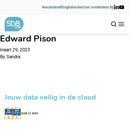
Ga naar de inhoud
Nieuwsbrief
Blog
Kalender
Over ons
Werken bij
Edward Pison
maart 29, 2023
By
Sandra
Jouw data veilig in de cloud