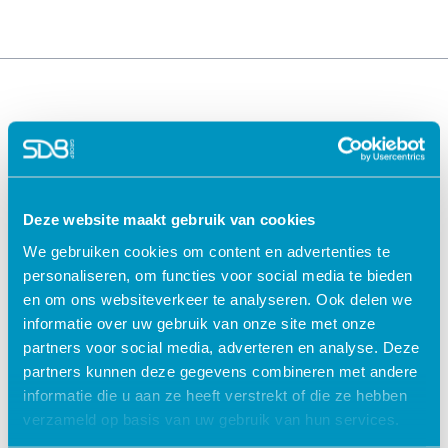
Deze website maakt gebruik van cookies
We gebruiken cookies om content en advertenties te
Oplossingen voor de
Oplossingen voor de
personaliseren, om functies voor social media te bieden
zorg
kinderopvang
en om ons websiteverkeer te analyseren. Ook delen we
ECD Gehandicaptenzorg
Kind Informatie Systeem
informatie over uw gebruik van onze site met onze
ECD Ouderenzorg
Roosterplanning
partners voor social media, adverteren en analyse. Deze
ECD Jeugdzorg
Oudercommunicatie
partners kunnen deze gegevens combineren met andere
EPD Geestelijke
HR / Salaris
informatie die u aan ze heeft verstrekt of die ze hebben
gezondheidszorg
Octopus
verzameld op basis van uw gebruik van hun services.
EPD Zelfstandig