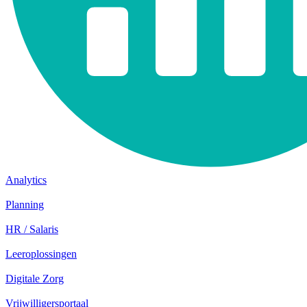
Analytics
Planning
HR / Salaris
Leeroplossingen
Digitale Zorg
Vrijwilligersportaal