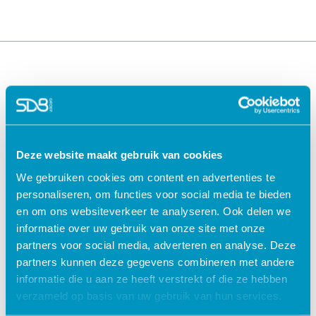
Deze website maakt gebruik van cookies
We gebruiken cookies om content en advertenties te
Oplossingen voor de
Oplossingen voor de
personaliseren, om functies voor social media te bieden
zorg
kinderopvang
en om ons websiteverkeer te analyseren. Ook delen we
ECD Gehandicaptenzorg
Kind Informatie Systeem
informatie over uw gebruik van onze site met onze
ECD Ouderenzorg
Roosterplanning
partners voor social media, adverteren en analyse. Deze
ECD Jeugdzorg
Oudercommunicatie
partners kunnen deze gegevens combineren met andere
EPD Geestelijke
HR / Salaris
informatie die u aan ze heeft verstrekt of die ze hebben
gezondheidszorg
Octopus
verzameld op basis van uw gebruik van hun services.
EPD Zelfstandig