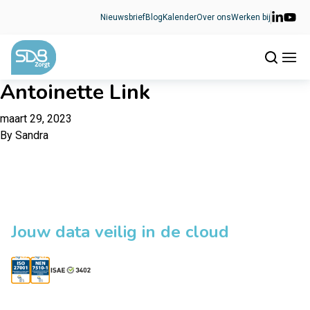
Ga naar de inhoud
Nieuwsbrief
Blog
Kalender
Over ons
Werken bij
Antoinette Link
maart 29, 2023
By
Sandra
Jouw data veilig in de cloud