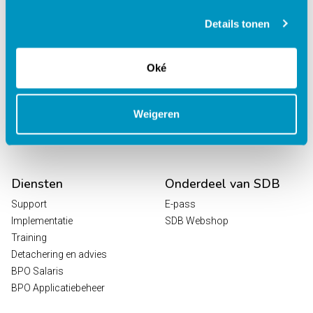
behandelcentra
EPD Revalidatie
Details tonen
Octopus
HR / Salaris
Oké
Planning
Digitale Zorg
Analytics
Weigeren
Leeroplossingen
Vrijwilligersportaal
Diensten
Onderdeel van SDB
Support
E-pass
Implementatie
SDB Webshop
Training
Detachering en advies
BPO Salaris
BPO Applicatiebeheer