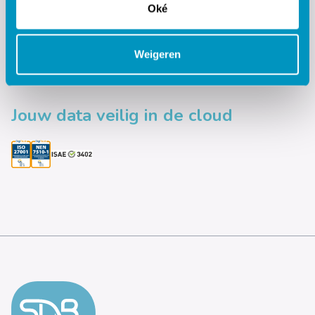
Oké
Weigeren
Jouw data veilig in de cloud