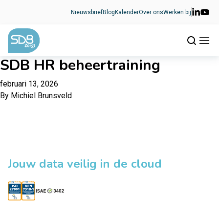
Ga naar de inhoud
Nieuwsbrief
Blog
Kalender
Over ons
Werken bij
SDB HR beheertraining
februari 13, 2026
By
Michiel Brunsveld
Jouw data veilig in de cloud