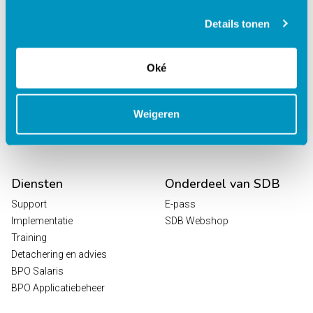
behandelcentra
EPD Revalidatie
Details tonen
Octopus
HR / Salaris
Oké
Planning
Digitale Zorg
Analytics
Weigeren
Leeroplossingen
Vrijwilligersportaal
Diensten
Onderdeel van SDB
Support
E-pass
Implementatie
SDB Webshop
Training
Detachering en advies
BPO Salaris
BPO Applicatiebeheer