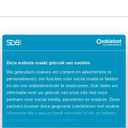
Deze website maakt gebruik van cookies
We gebruiken cookies om content en advertenties te
Oplossingen voor de
Oplossingen voor de
personaliseren, om functies voor social media te bieden
zorg
kinderopvang
en om ons websiteverkeer te analyseren. Ook delen we
ECD Gehandicaptenzorg
Kind Informatie Systeem
informatie over uw gebruik van onze site met onze
ECD Ouderenzorg
Roosterplanning
partners voor social media, adverteren en analyse. Deze
ECD Jeugdzorg
Oudercommunicatie
partners kunnen deze gegevens combineren met andere
EPD Geestelijke
HR / Salaris
informatie die u aan ze heeft verstrekt of die ze hebben
gezondheidszorg
Octopus
verzameld op basis van uw gebruik van hun services.
EPD Zelfstandig