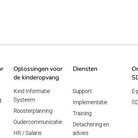
or
Oplossingen voor
Diensten
On
de kinderopvang
S
Kind Informatie
Support
E-
g
Systeem
Implementatie
S
Roosterplanning
Training
Oudercommunicatie
Detachering en
HR / Salaris
advies