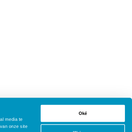
Oké
al media te
van onze site