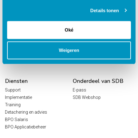
behandelcentra
EPD Revalidatie
Details tonen
Octopus
HR / Salaris
Oké
Planning
Digitale Zorg
Analytics
Weigeren
Leeroplossingen
Vrijwilligersportaal
Diensten
Onderdeel van SDB
Support
E-pass
Implementatie
SDB Webshop
Training
Detachering en advies
BPO Salaris
BPO Applicatiebeheer