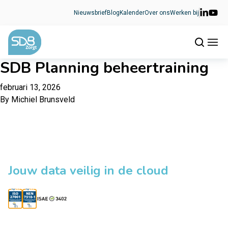
Ga naar de inhoud
Nieuwsbrief
Blog
Kalender
Over ons
Werken bij
SDB Planning beheertraining
februari 13, 2026
By
Michiel Brunsveld
Jouw data veilig in de cloud