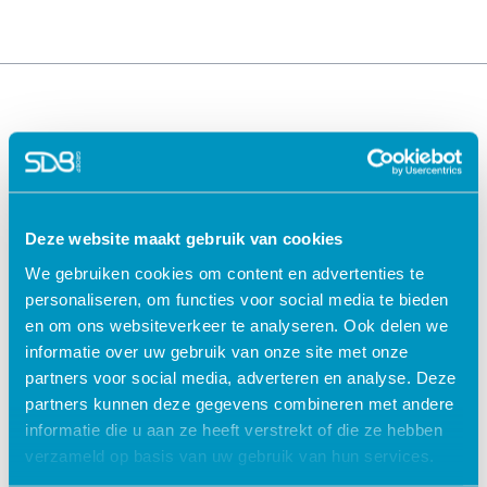
Deze website maakt gebruik van cookies
We gebruiken cookies om content en advertenties te
Oplossingen voor de
Oplossingen voor de
personaliseren, om functies voor social media te bieden
zorg
kinderopvang
en om ons websiteverkeer te analyseren. Ook delen we
ECD Gehandicaptenzorg
Kind Informatie Systeem
informatie over uw gebruik van onze site met onze
ECD Ouderenzorg
Roosterplanning
partners voor social media, adverteren en analyse. Deze
ECD Jeugdzorg
Oudercommunicatie
partners kunnen deze gegevens combineren met andere
EPD Geestelijke
HR / Salaris
informatie die u aan ze heeft verstrekt of die ze hebben
gezondheidszorg
Octopus
verzameld op basis van uw gebruik van hun services.
EPD Zelfstandig