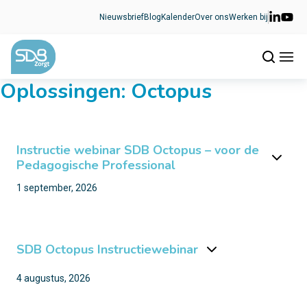
Ga naar de inhoud
Nieuwsbrief
Blog
Kalender
Over ons
Werken bij
Oplossingen:
Octopus
Instructie webinar SDB Octopus – voor de
Pedagogische Professional
1 september, 2026
SDB Octopus Instructiewebinar
4 augustus, 2026