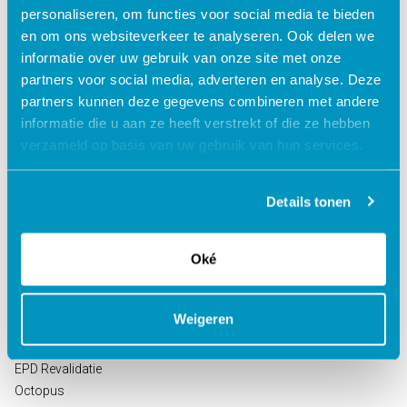
personaliseren, om functies voor social media te bieden
en om ons websiteverkeer te analyseren. Ook delen we
informatie over uw gebruik van onze site met onze
partners voor social media, adverteren en analyse. Deze
partners kunnen deze gegevens combineren met andere
informatie die u aan ze heeft verstrekt of die ze hebben
verzameld op basis van uw gebruik van hun services.
Oplossingen voor de
Oplossingen voor de
zorg
kinderopvang
Details tonen
ECD Gehandicaptenzorg
Kind Informatie Systeem
ECD Ouderenzorg
Roosterplanning
Oké
ECD Jeugdzorg
Oudercommunicatie
EPD Geestelijke
HR / Salaris
gezondheidszorg
Octopus
Weigeren
EPD Zelfstandig
behandelcentra
EPD Revalidatie
Octopus