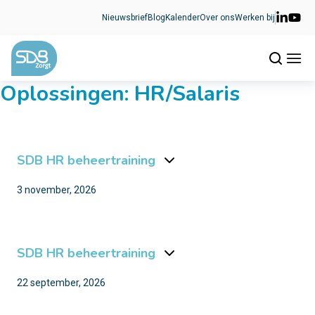
Ga naar de inhoud
Nieuwsbrief
Blog
Kalender
Over ons
Werken bij
Oplossingen:
HR/Salaris
SDB HR beheertraining
3 november, 2026
SDB HR beheertraining
22 september, 2026