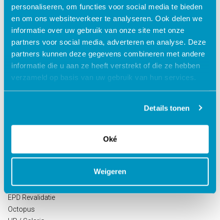
personaliseren, om functies voor social media te bieden
en om ons websiteverkeer te analyseren. Ook delen we
informatie over uw gebruik van onze site met onze
partners voor social media, adverteren en analyse. Deze
partners kunnen deze gegevens combineren met andere
informatie die u aan ze heeft verstrekt of die ze hebben
verzameld op basis van uw gebruik van hun services.
Oplossingen voor de
Oplossingen voor de
zorg
kinderopvang
Details tonen
ECD Gehandicaptenzorg
Kind Informatie Systeem
ECD Ouderenzorg
Roosterplanning
Oké
ECD Jeugdzorg
Oudercommunicatie
EPD Geestelijke
HR / Salaris
gezondheidszorg
Octopus
Weigeren
EPD Zelfstandig
behandelcentra
EPD Revalidatie
Octopus