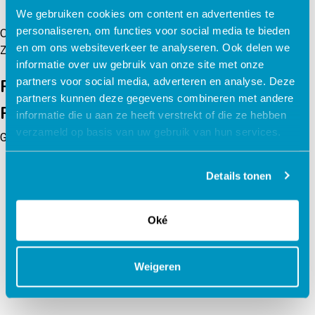
We gebruiken cookies om content en advertenties te
Berichtennavigatie
personaliseren, om functies voor social media te bieden
Oudere berichten
en om ons websiteverkeer te analyseren. Ook delen we
Zoeken
informatie over uw gebruik van onze site met onze
Zoeken
partners voor social media, adverteren en analyse. Deze
Recent Posts
partners kunnen deze gegevens combineren met andere
Recent Comments
informatie die u aan ze heeft verstrekt of die ze hebben
verzameld op basis van uw gebruik van hun services.
Geen reacties om weer te geven.
Details tonen
Jouw data veilig in de cloud
Oké
Weigeren