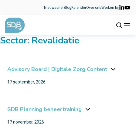
Ga naar de inhoud
Nieuwsbrief
Blog
Kalender
Over ons
Werken bij
Sector:
Revalidatie
Advisory Board | Digitale Zorg Content
17 september, 2026
SDB Planning beheertraining
17 november, 2026