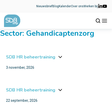
Ga naar de inhoud
Nieuwsbrief
Blog
Kalender
Over ons
Werken bij
Sector:
Gehandicaptenzorg
SDB HR beheertraining
3 november, 2026
SDB HR beheertraining
22 september, 2026