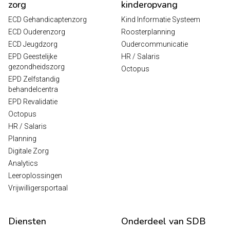
zorg
kinderopvang
ECD Gehandicaptenzorg
Kind Informatie Systeem
ECD Ouderenzorg
Roosterplanning
ECD Jeugdzorg
Oudercommunicatie
EPD Geestelijke
HR / Salaris
gezondheidszorg
Octopus
EPD Zelfstandig
behandelcentra
EPD Revalidatie
Octopus
HR / Salaris
Planning
Digitale Zorg
Analytics
Leeroplossingen
Vrijwilligersportaal
Diensten
Onderdeel van SDB