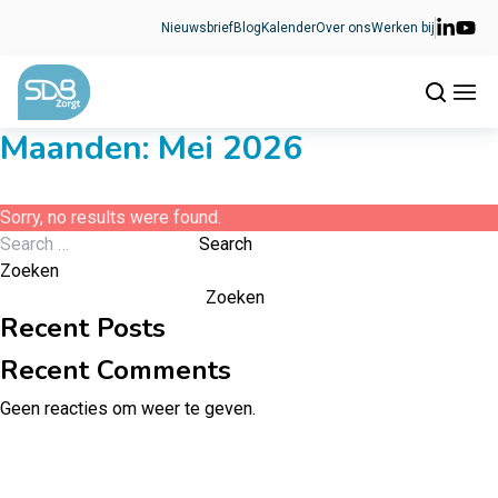
Ga naar de inhoud
Nieuwsbrief
Blog
Kalender
Over ons
Werken bij
Maanden:
Mei 2026
Sorry, no results were found.
Search for:
Search
Zoeken
Zoeken
Recent Posts
Recent Comments
Geen reacties om weer te geven.