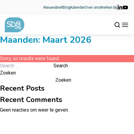
Ga naar de inhoud
Nieuwsbrief
Blog
Kalender
Over ons
Werken bij
Maanden:
Maart 2026
Sorry, no results were found.
Search for:
Search
Zoeken
Zoeken
Recent Posts
Recent Comments
Geen reacties om weer te geven.