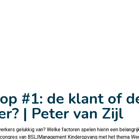
op #1: de klant of d
? | Peter van Zijl
ers gelukkig van? Welke factoren spelen hierin een belangrijk
et congres van BSL|Management Kinderopvang met het thema
Wer