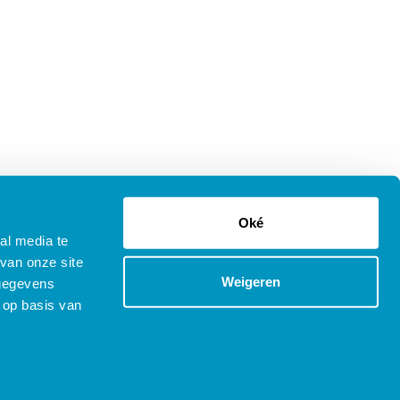
Oké
al media te
van onze site
Weigeren
 gegevens
 op basis van
tenprocedure Opleidingen
Copyright © 2025 SDB