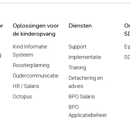
or
Oplossingen voor
Diensten
On
de kinderopvang
S
Kind Informatie
Support
E-
g
Systeem
Implementatie
S
Roosterplanning
Training
Oudercommunicatie
Detachering en
HR / Salaris
advies
Octopus
BPO Salaris
BPO
Applicatiebeheer