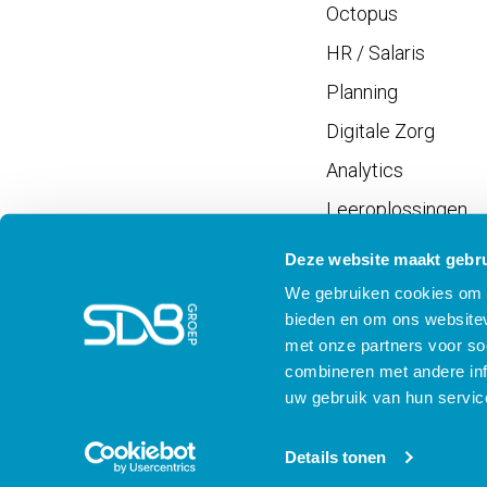
Octopus
HR / Salaris
Planning
Digitale Zorg
Analytics
Leeroplossingen
Vrijwilligersportaal
Deze website maakt gebru
We gebruiken cookies om c
bieden en om ons websitev
met onze partners voor so
combineren met andere inf
Meld je aan voor SD
uw gebruik van hun servic
Details tonen