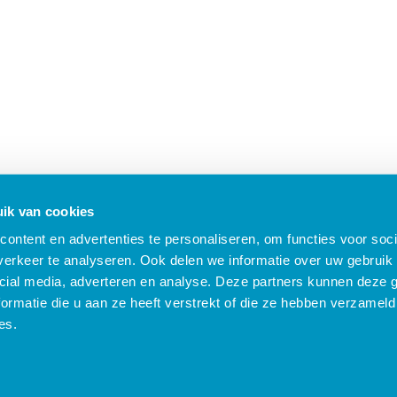
ik van cookies
ontent en advertenties te personaliseren, om functies voor soci
erkeer te analyseren. Ook delen we informatie over uw gebruik 
cial media, adverteren en analyse. Deze partners kunnen deze
ormatie die u aan ze heeft verstrekt of die ze hebben verzameld
B Nieuws
Algemene voorwaarden
Compliance
Security
Privacy
Klach
es.