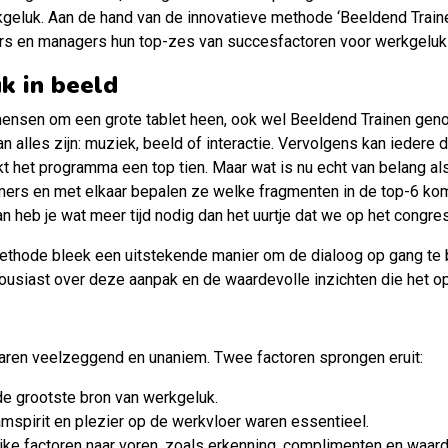
eluk. Aan de hand van de innovatieve methode ‘Beeldend Traine
s en managers hun top-zes van succesfactoren voor werkgeluk 
 in beeld
mensen om een grote tablet heen, ook wel Beeldend Trainen gen
an alles zijn: muziek, beeld of interactie. Vervolgens kan ieder
 het programma een top tien. Maar wat is nu echt van belang als
ers en met elkaar bepalen ze welke fragmenten in de top-6 kom
n heb je wat meer tijd nodig dan het uurtje dat we op het congre
thode bleek een uitstekende manier om de dialoog op gang te 
usiast over deze aanpak en de waardevolle inzichten die het o
aren veelzeggend en unaniem. Twee factoren sprongen eruit:
 de grootste bron van werkgeluk.
amspirit en plezier op de werkvloer waren essentieel.
ke factoren naar voren, zoals erkenning, complimenten en waarde