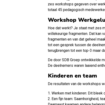
zes workshops gegeven over werkg
totaal 45 pedagogisch medewerker
Workshop Werkgeluk
Hoe dat werkt? Je staat met zes 
willekeurige fragmenten. Dat kan v
fragmenten en van dat geheel maakt
tot een gesprek tussen de deelnem
terugbrengen tot een top-3 maar da
De door SDB Groep ontwikkelde me
De deelnemers waren laaiend entho
Kinderen en team
De resultaten van de workshops w
Werken met kinderen
: Dit bleek
Een fijn team
: Saamhorigheid, te
Daarnaast kwamen andere belangrij