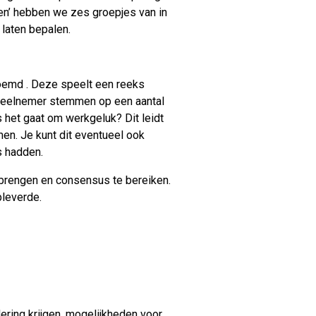
n’ hebben we zes groepjes van in
laten bepalen.
oemd . Deze speelt een reeks
e deelnemer stemmen op een aantal
 het gaat om werkgeluk? Dit leidt
en. Je kunt dit eventueel ook
s hadden.
brengen en consensus te bereiken.
pleverde.
ring krijgen, mogelijkheden voor