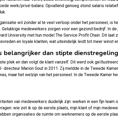
ede werk/privé-balans. Opvallend genoeg stond salaris relatief l
luk.
ganisatie wil zonder al te veel verloop onder het personeel, is 
Gelukkige medewerkers zorgen voor een gezond bedrijf. In de ja
ard University met hun model The Service Profit Chain. Dit laat 
vreden en loyale klanten, wat uiteindelijk leidt tot meer winst e
belangrijker dan stipte dienstregelin
ste plek en dan volgt de klant vanzelf. Dit werd ook geïllustree
l- directeur Marion Gout in 2011. Zij meldde in de Tweede Kamer
it was, maar het welzijn van het personeel. In de Tweede Kamer hee
oriteiten van medewerkers duidelijk zijn: werken in een fijn team
ragen: wie zet ik op de eerste plaats, mijn klant of mijn medewe
hebben organisaties de ruimte om werknemers op de eerste plaats