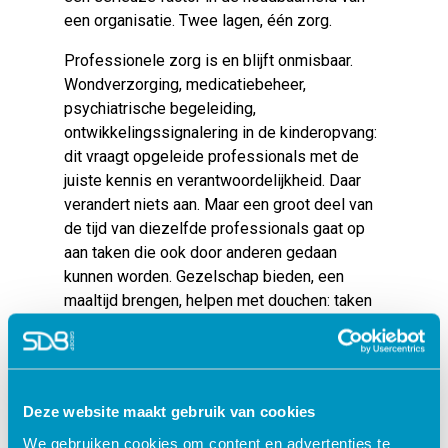
een organisatie. Twee lagen, één zorg.
Professionele zorg is en blijft onmisbaar.
Wondverzorging, medicatiebeheer,
psychiatrische begeleiding,
ontwikkelingssignalering in de kinderopvang:
dit vraagt opgeleide professionals met de
juiste kennis en verantwoordelijkheid. Daar
verandert niets aan. Maar een groot deel van
de tijd van diezelfde professionals gaat op
aan taken die ook door anderen gedaan
kunnen worden. Gezelschap bieden, een
maaltijd brengen, helpen met douchen: taken
die geen diploma vereisen maar wel tijd
kosten van mensen die zijn opgeleid voor
iets anders. Wanneer een familielid dat
oppakt, komt er ruimte vrij voor de zorg
Deze website maakt gebruik van cookies
waarvoor professionals echt nodig zijn. Geen
We gebruiken cookies om content en advertenties te
bezuiniging, maar slimme inzet van schaarse