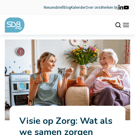
Ga naar de inhoud
Nieuwsbrief
Blog
Kalender
Over ons
Werken bij
Visie op Zorg: Wat als
we samen zorgen