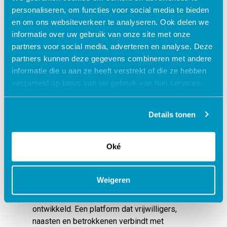
personaliseren, om functies voor social media te bieden
expertise.
en om ons websiteverkeer te analyseren. Ook delen we
Community care is het bewust organiseren
informatie over uw gebruik van onze site met onze
van die twee lagen naast elkaar. Niet als
partners voor social media, adverteren en analyse. Deze
vervanging, maar als versterking. Het
partners kunnen deze gegevens combineren met andere
informele netwerk neemt de lichte taken op
informatie die u aan ze heeft verstrekt of die ze hebben
zichwaardoor professionals zich kunnen
verzameld op basis van uw gebruik van hun services.
richten op de zorg waarvoor zij zijn opgeleid.
zodat mensen die zorg ontvangen meer
Details tonen
menselijk contact hebben, niet minder.
Bij SDB geloven we dat technologie pas
Oké
waardevol is als het mensen in staat stelt te
doen wat ertoe doet, als middel om
verbinding mogelijk te maken die er anders
Weigeren
niet zou zijn, connecting care. Vanuit die
overtuiging hebben we
Octopus Community
ontwikkeld. Een platform dat vrijwilligers,
naasten en betrokkenen verbindt met